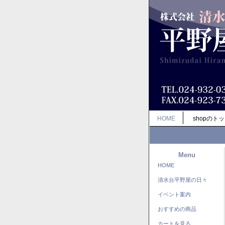
HOME
shopのト
Menu
HOME
清水台平野屋の日々
イベント案内
おすすめの商品
カートを見る