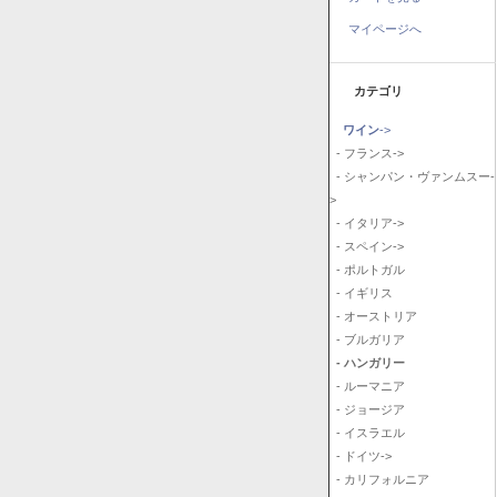
マイページへ
カテゴリ
ワイン
->
- フランス->
- シャンパン・ヴァンムスー-
>
- イタリア->
- スペイン->
- ポルトガル
- イギリス
- オーストリア
- ブルガリア
- ハンガリー
- ルーマニア
- ジョージア
- イスラエル
- ドイツ->
- カリフォルニア