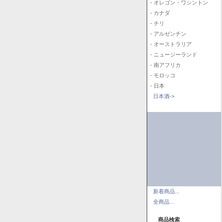
- オレゴン・ワシントン
- カナダ
- チリ
- アルゼンチン
- オーストラリア
- ニュージーランド
- 南アフリカ
- モロッコ
- 日本
日本酒->
新着商品...
全商品...
商品検索