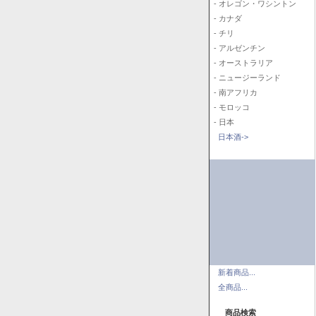
- オレゴン・ワシントン
- カナダ
- チリ
- アルゼンチン
- オーストラリア
- ニュージーランド
- 南アフリカ
- モロッコ
- 日本
日本酒->
新着商品...
全商品...
商品検索