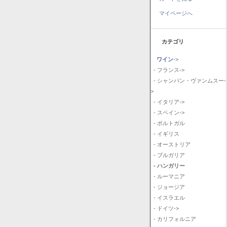
マイページへ
カテゴリ
ワイン
->
- フランス->
- シャンパン・ヴァンムスー-
>
- イタリア->
- スペイン->
- ポルトガル
- イギリス
- オーストリア
- ブルガリア
- ハンガリー
- ルーマニア
- ジョージア
- イスラエル
- ドイツ->
- カリフォルニア