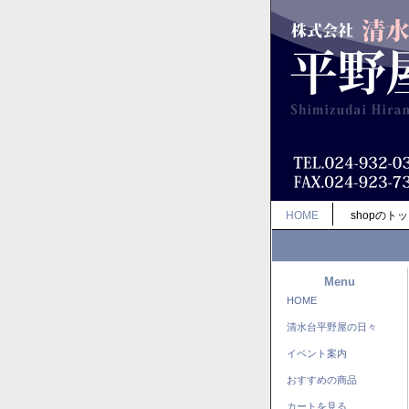
HOME
shopのト
Menu
HOME
清水台平野屋の日々
イベント案内
おすすめの商品
カートを見る