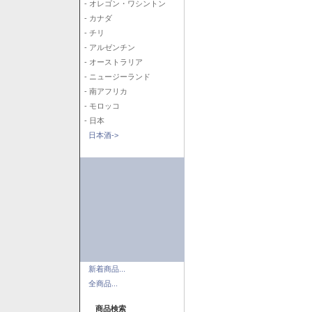
- オレゴン・ワシントン
- カナダ
- チリ
- アルゼンチン
- オーストラリア
- ニュージーランド
- 南アフリカ
- モロッコ
- 日本
日本酒->
新着商品...
全商品...
商品検索