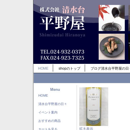
HOME
shopのトップ
ブログ清水台平野屋の日
Menu
HOME
清水台平野屋の日々
イベント案内
おすすめの商品
拡大表示
カートを見る