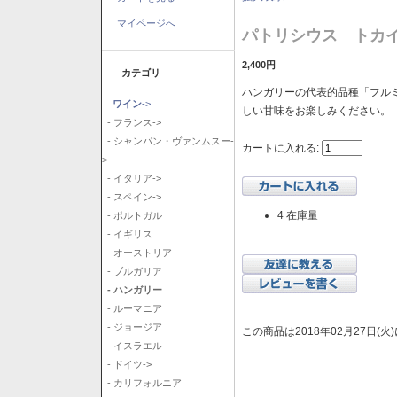
マイページへ
パトリシウス トカイ
2,400円
カテゴリ
ハンガリーの代表的品種「フル
ワイン
->
しい甘味をお楽しみください。
- フランス->
- シャンパン・ヴァンムスー-
カートに入れる:
>
- イタリア->
- スペイン->
4 在庫量
- ポルトガル
- イギリス
- オーストリア
- ブルガリア
- ハンガリー
- ルーマニア
- ジョージア
この商品は2018年02月27日(
- イスラエル
- ドイツ->
- カリフォルニア