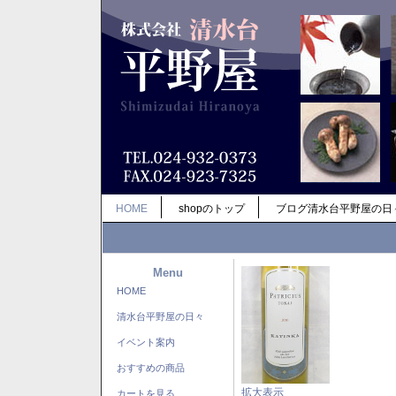
HOME
shopのトップ
ブログ清水台平野屋の日
Menu
HOME
清水台平野屋の日々
イベント案内
おすすめの商品
拡大表示
カートを見る