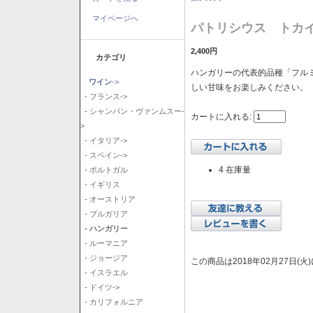
マイページへ
パトリシウス トカイ
2,400円
カテゴリ
ハンガリーの代表的品種「フル
ワイン
->
しい甘味をお楽しみください。
- フランス->
- シャンパン・ヴァンムスー-
カートに入れる:
>
- イタリア->
- スペイン->
4 在庫量
- ポルトガル
- イギリス
- オーストリア
- ブルガリア
- ハンガリー
- ルーマニア
- ジョージア
この商品は2018年02月27日(
- イスラエル
- ドイツ->
- カリフォルニア