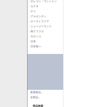
- オレゴン・ワシントン
- カナダ
- チリ
- アルゼンチン
- オーストラリア
- ニュージーランド
- 南アフリカ
- モロッコ
- 日本
日本酒->
新着商品...
全商品...
商品検索