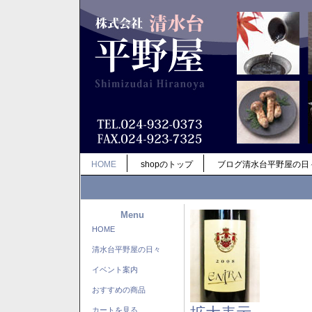
HOME
shopのトップ
ブログ清水台平野屋の日
Menu
HOME
清水台平野屋の日々
イベント案内
おすすめの商品
カートを見る