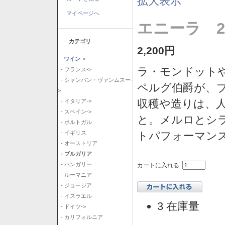
拡大表示
マイページへ
エニーラ 2
カテゴリ
2,200円
ワイン
->
ラ・モンドット
- フランス->
- シャンパン・ヴァンムスー-
ペルグ伯爵が、
>
収穫や造りは、
- イタリア->
- スペイン->
と。メルロとシ
- ポルトガル
トパフォーマン
- イギリス
- オーストリア
- ブルガリア
- ハンガリー
カートに入れる:
- ルーマニア
- ジョージア
- イスラエル
3 在庫量
- ドイツ->
- カリフォルニア