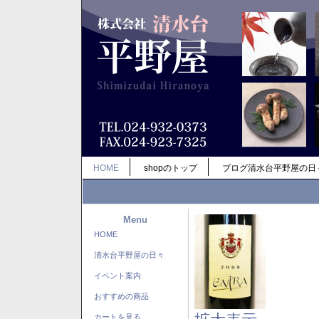
HOME
shopのトップ
ブログ清水台平野屋の日
Menu
HOME
清水台平野屋の日々
イベント案内
おすすめの商品
カートを見る