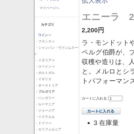
拡大表示
マイページへ
エニーラ 2
カテゴリ
2,200円
ワイン
->
ラ・モンドット
- フランス->
- シャンパン・ヴァンムスー-
ペルグ伯爵が、
>
収穫や造りは、
- イタリア->
- スペイン->
と。メルロとシ
- ポルトガル
トパフォーマン
- イギリス
- オーストリア
- ブルガリア
- ハンガリー
カートに入れる:
- ルーマニア
- ジョージア
- イスラエル
3 在庫量
- ドイツ->
- カリフォルニア