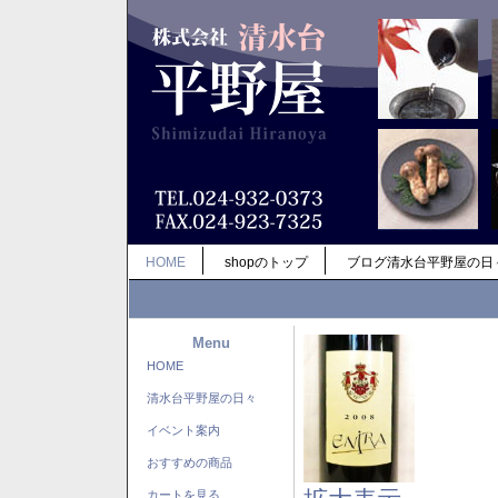
HOME
shopのトップ
ブログ清水台平野屋の日
Menu
HOME
清水台平野屋の日々
イベント案内
おすすめの商品
カートを見る