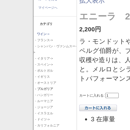
拡大表示
マイページへ
エニーラ 2
カテゴリ
2,200円
ワイン
->
ラ・モンドット
- フランス->
- シャンパン・ヴァンムスー-
ペルグ伯爵が、
>
収穫や造りは、
- イタリア->
- スペイン->
と。メルロとシ
- ポルトガル
トパフォーマン
- イギリス
- オーストリア
- ブルガリア
- ハンガリー
カートに入れる:
- ルーマニア
- ジョージア
- イスラエル
3 在庫量
- ドイツ->
- カリフォルニア