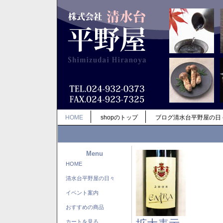
HOME
shopのトップ
ブログ清水台平野屋の日
Menu
HOME
清水台平野屋の日々
イベント案内
おすすめの商品
カートを見る