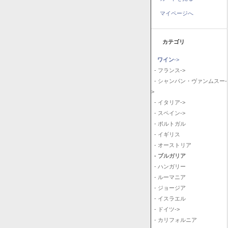
マイページへ
カテゴリ
ワイン
->
- フランス->
- シャンパン・ヴァンムスー-
>
- イタリア->
- スペイン->
- ポルトガル
- イギリス
- オーストリア
- ブルガリア
- ハンガリー
- ルーマニア
- ジョージア
- イスラエル
- ドイツ->
- カリフォルニア