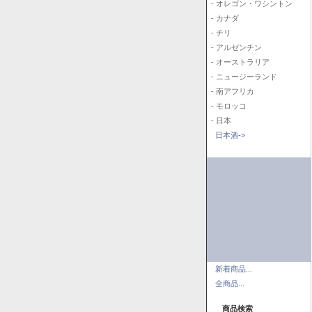
- オレゴン・ワシントン
- カナダ
- チリ
- アルゼンチン
- オーストラリア
- ニュージーランド
- 南アフリカ
- モロッコ
- 日本
日本酒->
新着商品...
全商品...
商品検索