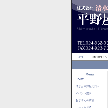
HOME
shopのト
Menu
HOME
清水台平野屋の日々
イベント案内
おすすめの商品
カートを見る