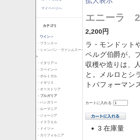
拡大表示
マイページへ
エニーラ 2
カテゴリ
2,200円
ワイン
->
ラ・モンドット
- フランス->
- シャンパン・ヴァンムスー-
ペルグ伯爵が、
>
収穫や造りは、
- イタリア->
- スペイン->
と。メルロとシ
- ポルトガル
トパフォーマン
- イギリス
- オーストリア
- ブルガリア
- ハンガリー
カートに入れる:
- ルーマニア
- ジョージア
- イスラエル
3 在庫量
- ドイツ->
- カリフォルニア