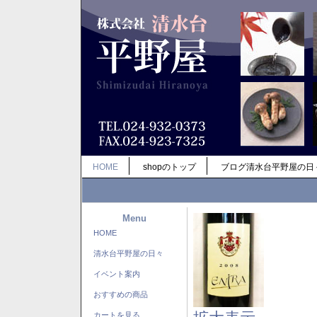
HOME
shopのトップ
ブログ清水台平野屋の日
Menu
HOME
清水台平野屋の日々
イベント案内
おすすめの商品
カートを見る