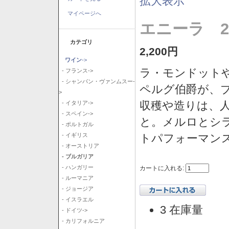
拡大表示
マイページへ
エニーラ 2
カテゴリ
2,200円
ワイン
->
ラ・モンドット
- フランス->
- シャンパン・ヴァンムスー-
ペルグ伯爵が、
>
収穫や造りは、
- イタリア->
- スペイン->
と。メルロとシ
- ポルトガル
トパフォーマン
- イギリス
- オーストリア
- ブルガリア
- ハンガリー
カートに入れる:
- ルーマニア
- ジョージア
- イスラエル
3 在庫量
- ドイツ->
- カリフォルニア