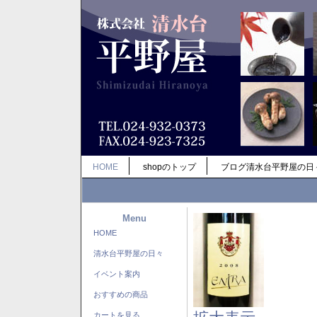
HOME
shopのトップ
ブログ清水台平野屋の日
Menu
HOME
清水台平野屋の日々
イベント案内
おすすめの商品
カートを見る