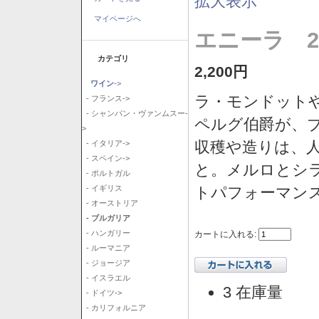
拡大表示
マイページへ
エニーラ 2
カテゴリ
2,200円
ワイン
->
ラ・モンドット
- フランス->
- シャンパン・ヴァンムスー-
ペルグ伯爵が、
>
収穫や造りは、
- イタリア->
- スペイン->
と。メルロとシ
- ポルトガル
トパフォーマン
- イギリス
- オーストリア
- ブルガリア
- ハンガリー
カートに入れる:
- ルーマニア
- ジョージア
- イスラエル
3 在庫量
- ドイツ->
- カリフォルニア