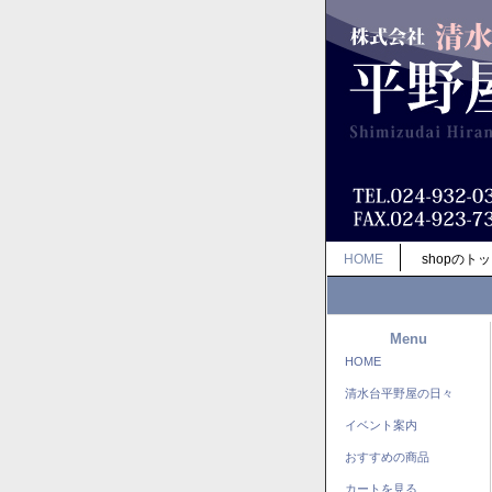
HOME
shopのト
Menu
HOME
清水台平野屋の日々
イベント案内
おすすめの商品
カートを見る