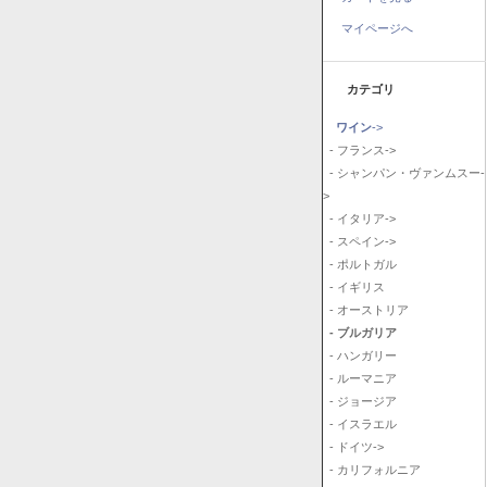
マイページへ
カテゴリ
ワイン
->
- フランス->
- シャンパン・ヴァンムスー-
>
- イタリア->
- スペイン->
- ポルトガル
- イギリス
- オーストリア
- ブルガリア
- ハンガリー
- ルーマニア
- ジョージア
- イスラエル
- ドイツ->
- カリフォルニア