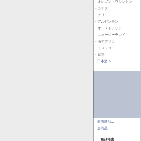
- オレゴン・ワシントン
- カナダ
- チリ
- アルゼンチン
- オーストラリア
- ニュージーランド
- 南アフリカ
- モロッコ
- 日本
日本酒->
新着商品...
全商品...
商品検索