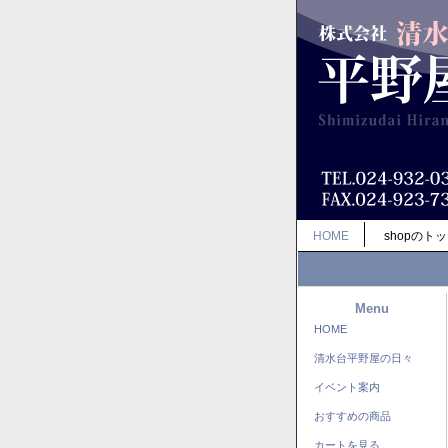
HOME
shopのト
Menu
HOME
清水台平野屋の日々
イベント案内
おすすめの商品
カートを見る