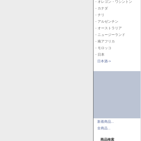
- オレゴン・ワシントン
- カナダ
- チリ
- アルゼンチン
- オーストラリア
- ニュージーランド
- 南アフリカ
- モロッコ
- 日本
日本酒->
新着商品...
全商品...
商品検索