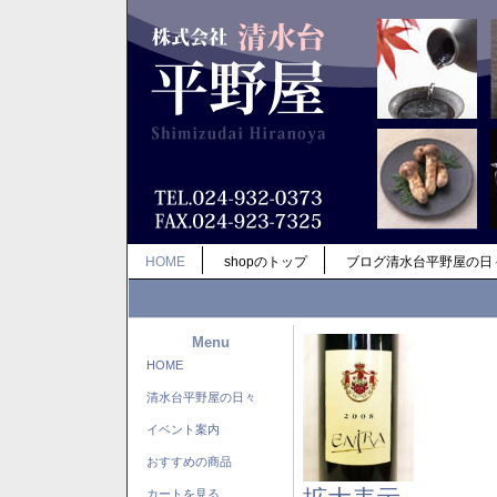
HOME
shopのトップ
ブログ清水台平野屋の日
Menu
HOME
清水台平野屋の日々
イベント案内
おすすめの商品
カートを見る