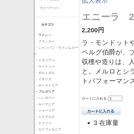
拡大表示
マイページへ
エニーラ 2
カテゴリ
2,200円
ワイン
->
ラ・モンドット
- フランス->
- シャンパン・ヴァンムスー-
ペルグ伯爵が、
>
収穫や造りは、
- イタリア->
- スペイン->
と。メルロとシ
- ポルトガル
トパフォーマン
- イギリス
- オーストリア
- ブルガリア
- ハンガリー
カートに入れる:
- ルーマニア
- ジョージア
- イスラエル
3 在庫量
- ドイツ->
- カリフォルニア