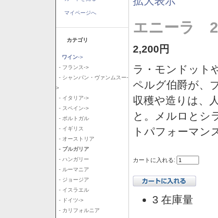
拡大表示
マイページへ
エニーラ 2
カテゴリ
2,200円
ワイン
->
ラ・モンドット
- フランス->
- シャンパン・ヴァンムスー-
ペルグ伯爵が、
>
収穫や造りは、
- イタリア->
- スペイン->
と。メルロとシ
- ポルトガル
トパフォーマン
- イギリス
- オーストリア
- ブルガリア
- ハンガリー
カートに入れる:
- ルーマニア
- ジョージア
- イスラエル
3 在庫量
- ドイツ->
- カリフォルニア