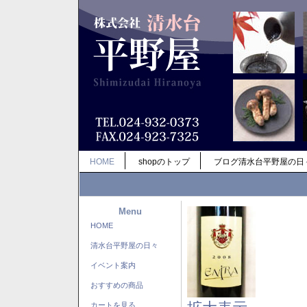
HOME
shopのトップ
ブログ清水台平野屋の日
Menu
HOME
清水台平野屋の日々
イベント案内
おすすめの商品
カートを見る