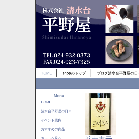
HOME
shopのトップ
ブログ清水台平野屋の日
Menu
HOME
清水台平野屋の日々
イベント案内
おすすめの商品
カートを見る