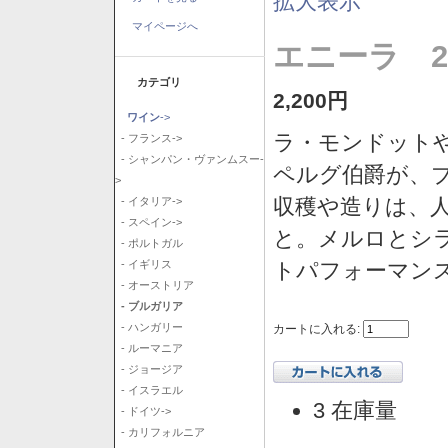
拡大表示
マイページへ
エニーラ 2
カテゴリ
2,200円
ワイン
->
ラ・モンドット
- フランス->
- シャンパン・ヴァンムスー-
ペルグ伯爵が、
>
収穫や造りは、
- イタリア->
- スペイン->
と。メルロとシ
- ポルトガル
トパフォーマン
- イギリス
- オーストリア
- ブルガリア
- ハンガリー
カートに入れる:
- ルーマニア
- ジョージア
- イスラエル
3 在庫量
- ドイツ->
- カリフォルニア