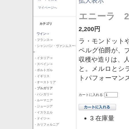
拡大表示
マイページへ
エニーラ 2
カテゴリ
2,200円
ワイン
->
ラ・モンドット
- フランス->
- シャンパン・ヴァンムスー-
ペルグ伯爵が、
>
収穫や造りは、
- イタリア->
- スペイン->
と。メルロとシ
- ポルトガル
トパフォーマン
- イギリス
- オーストリア
- ブルガリア
- ハンガリー
カートに入れる:
- ルーマニア
- ジョージア
- イスラエル
3 在庫量
- ドイツ->
- カリフォルニア