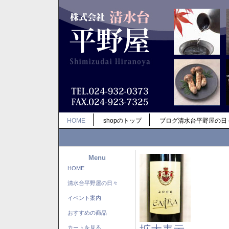
HOME
shopのトップ
ブログ清水台平野屋の日
Menu
HOME
清水台平野屋の日々
イベント案内
おすすめの商品
カートを見る