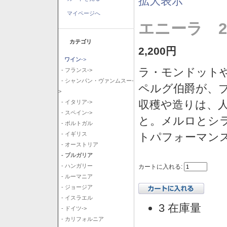
拡大表示
マイページへ
エニーラ 2
カテゴリ
2,200円
ワイン
->
ラ・モンドット
- フランス->
- シャンパン・ヴァンムスー-
ペルグ伯爵が、
>
収穫や造りは、
- イタリア->
- スペイン->
と。メルロとシ
- ポルトガル
トパフォーマン
- イギリス
- オーストリア
- ブルガリア
- ハンガリー
カートに入れる:
- ルーマニア
- ジョージア
- イスラエル
3 在庫量
- ドイツ->
- カリフォルニア