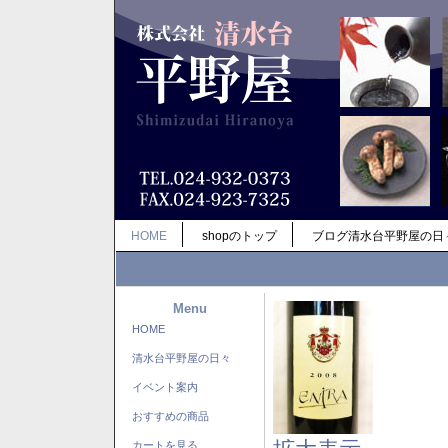
HOME
shopのトップ
ブログ清水台平野屋の日
Menu
HOME
清水台平野屋の日々
イベント案内
おすすめの商品
カートを見る