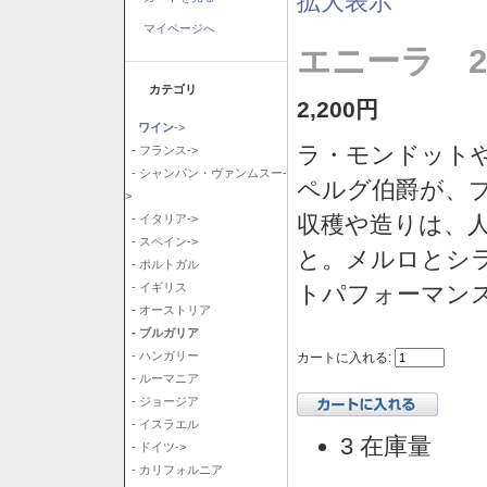
拡大表示
マイページへ
エニーラ 2
カテゴリ
2,200円
ワイン
->
ラ・モンドット
- フランス->
- シャンパン・ヴァンムスー-
ペルグ伯爵が、
>
収穫や造りは、
- イタリア->
- スペイン->
と。メルロとシ
- ポルトガル
トパフォーマン
- イギリス
- オーストリア
- ブルガリア
- ハンガリー
カートに入れる:
- ルーマニア
- ジョージア
- イスラエル
3 在庫量
- ドイツ->
- カリフォルニア