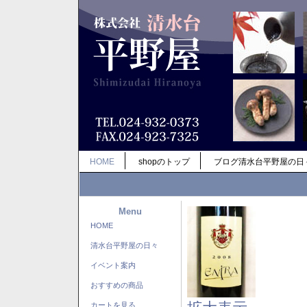
HOME
shopのトップ
ブログ清水台平野屋の日
Menu
HOME
清水台平野屋の日々
イベント案内
おすすめの商品
カートを見る