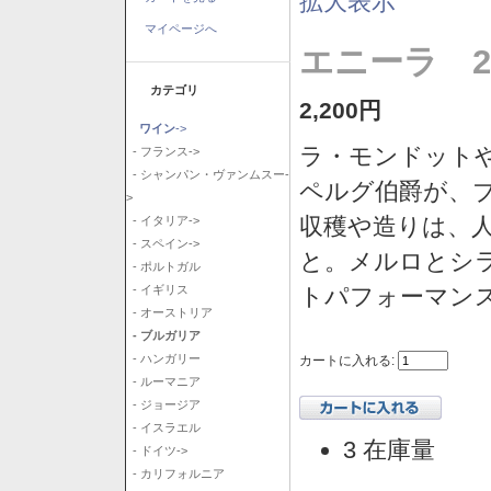
拡大表示
マイページへ
エニーラ 2
カテゴリ
2,200円
ワイン
->
ラ・モンドット
- フランス->
- シャンパン・ヴァンムスー-
ペルグ伯爵が、
>
収穫や造りは、
- イタリア->
- スペイン->
と。メルロとシ
- ポルトガル
トパフォーマン
- イギリス
- オーストリア
- ブルガリア
- ハンガリー
カートに入れる:
- ルーマニア
- ジョージア
- イスラエル
3 在庫量
- ドイツ->
- カリフォルニア