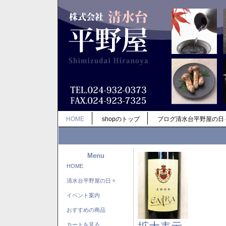
HOME
shopのトップ
ブログ清水台平野屋の日
Menu
HOME
清水台平野屋の日々
イベント案内
おすすめの商品
カートを見る