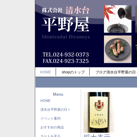
HOME
shopのトップ
ブログ清水台平野屋の日
Menu
HOME
清水台平野屋の日々
イベント案内
おすすめの商品
カートを見る