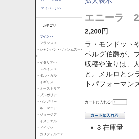
拡大表示
マイページへ
エニーラ 2
カテゴリ
2,200円
ワイン
->
ラ・モンドット
- フランス->
- シャンパン・ヴァンムスー-
ペルグ伯爵が、
>
収穫や造りは、
- イタリア->
- スペイン->
と。メルロとシ
- ポルトガル
トパフォーマン
- イギリス
- オーストリア
- ブルガリア
- ハンガリー
カートに入れる:
- ルーマニア
- ジョージア
- イスラエル
3 在庫量
- ドイツ->
- カリフォルニア