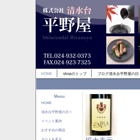
HOME
shopのトップ
ブログ清水台平野屋の日
Menu
HOME
清水台平野屋の日々
イベント案内
おすすめの商品
カートを見る