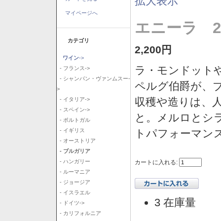
拡大表示
マイページへ
エニーラ 2
カテゴリ
2,200円
ワイン
->
ラ・モンドット
- フランス->
- シャンパン・ヴァンムスー-
ペルグ伯爵が、
>
収穫や造りは、
- イタリア->
- スペイン->
と。メルロとシ
- ポルトガル
トパフォーマン
- イギリス
- オーストリア
- ブルガリア
- ハンガリー
カートに入れる:
- ルーマニア
- ジョージア
- イスラエル
3 在庫量
- ドイツ->
- カリフォルニア