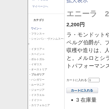
拡大表示
マイページへ
エニーラ 2
カテゴリ
2,200円
ワイン
->
ラ・モンドット
- フランス->
- シャンパン・ヴァンムスー-
ペルグ伯爵が、
>
収穫や造りは、
- イタリア->
- スペイン->
と。メルロとシ
- ポルトガル
トパフォーマン
- イギリス
- オーストリア
- ブルガリア
- ハンガリー
カートに入れる:
- ルーマニア
- ジョージア
- イスラエル
3 在庫量
- ドイツ->
- カリフォルニア