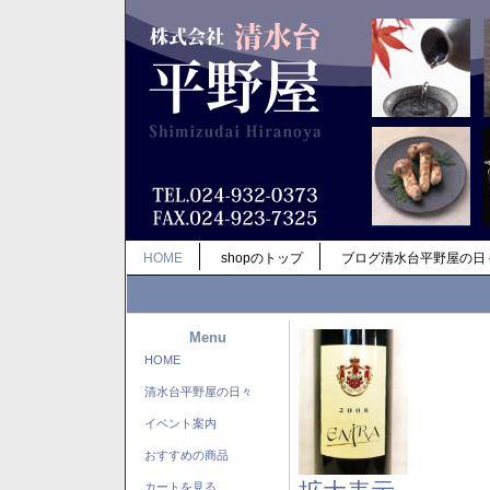
HOME
shopのトップ
ブログ清水台平野屋の日
Menu
HOME
清水台平野屋の日々
イベント案内
おすすめの商品
カートを見る