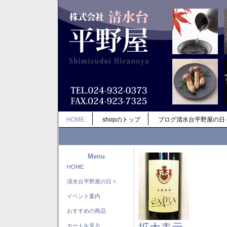
HOME
shopのトップ
ブログ清水台平野屋の日
Menu
HOME
清水台平野屋の日々
イベント案内
おすすめの商品
カートを見る