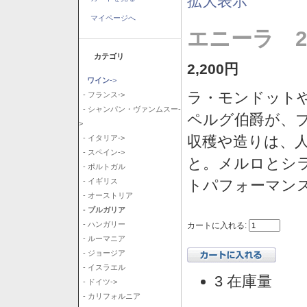
拡大表示
マイページへ
エニーラ 2
カテゴリ
2,200円
ワイン
->
ラ・モンドット
- フランス->
- シャンパン・ヴァンムスー-
ペルグ伯爵が、
>
収穫や造りは、
- イタリア->
- スペイン->
と。メルロとシ
- ポルトガル
トパフォーマン
- イギリス
- オーストリア
- ブルガリア
- ハンガリー
カートに入れる:
- ルーマニア
- ジョージア
- イスラエル
3 在庫量
- ドイツ->
- カリフォルニア