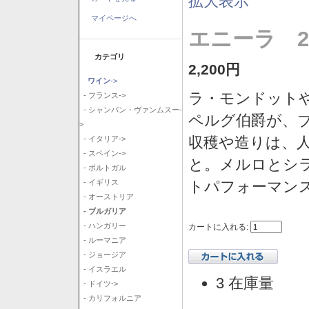
拡大表示
マイページへ
エニーラ 2
カテゴリ
2,200円
ワイン
->
ラ・モンドット
- フランス->
- シャンパン・ヴァンムスー-
ペルグ伯爵が、
>
収穫や造りは、
- イタリア->
- スペイン->
と。メルロとシ
- ポルトガル
トパフォーマン
- イギリス
- オーストリア
- ブルガリア
- ハンガリー
カートに入れる:
- ルーマニア
- ジョージア
- イスラエル
3 在庫量
- ドイツ->
- カリフォルニア