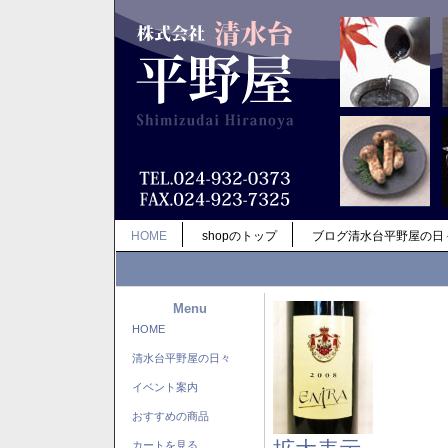
HOME
shopのトップ
ブログ清水台平野屋の日
Menu
HOME
清水台平野屋の日々
イベント案内
おすすめの商品
カートを見る