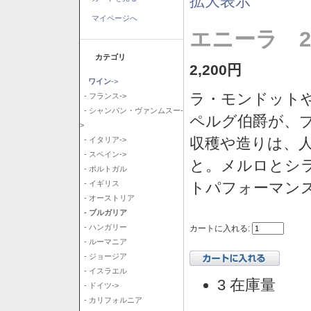
拡大表示
マイページへ
エニーラ 2
カテゴリ
2,200円
ワイン
->
ラ・モンドット
- フランス->
- シャンパン・ヴァンムスー-
ペルグ伯爵が、
>
収穫や造りは、
- イタリア->
- スペイン->
と。メルロとシ
- ポルトガル
トパフォーマン
- イギリス
- オーストリア
- ブルガリア
- ハンガリー
カートに入れる:
- ルーマニア
- ジョージア
- イスラエル
3 在庫量
- ドイツ->
- カリフォルニア