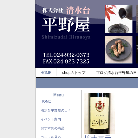
HOME
shopのトップ
ブログ清水台平野屋の日
Menu
HOME
清水台平野屋の日々
イベント案内
おすすめの商品
カートを見る