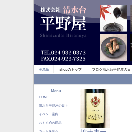
HOME
shopのトップ
ブログ清水台平野屋の日
Menu
HOME
清水台平野屋の日々
イベント案内
おすすめの商品
カートを見る