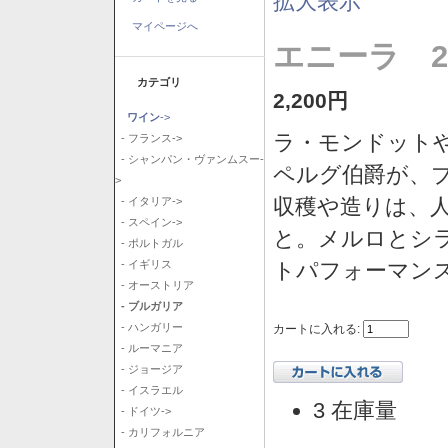
拡大表示
マイページへ
エニーラ 2
カテゴリ
2,200円
ワイン
->
ラ・モンドット
- フランス->
- シャンパン・ヴァンムスー-
ペルグ伯爵が、
>
収穫や造りは、
- イタリア->
- スペイン->
と。メルロとシ
- ポルトガル
トパフォーマン
- イギリス
- オーストリア
- ブルガリア
- ハンガリー
カートに入れる:
- ルーマニア
- ジョージア
- イスラエル
3 在庫量
- ドイツ->
- カリフォルニア