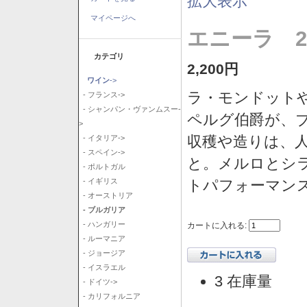
拡大表示
マイページへ
エニーラ 2
カテゴリ
2,200円
ワイン
->
ラ・モンドット
- フランス->
- シャンパン・ヴァンムスー-
ペルグ伯爵が、
>
収穫や造りは、
- イタリア->
- スペイン->
と。メルロとシ
- ポルトガル
トパフォーマン
- イギリス
- オーストリア
- ブルガリア
- ハンガリー
カートに入れる:
- ルーマニア
- ジョージア
- イスラエル
3 在庫量
- ドイツ->
- カリフォルニア