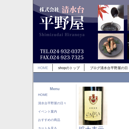
HOME
shopのトップ
ブログ清水台平野屋の日
Menu
HOME
清水台平野屋の日々
イベント案内
おすすめの商品
カートを見る