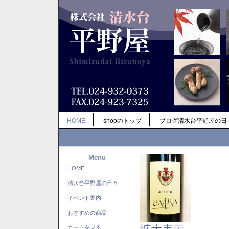
HOME
shopのトップ
ブログ清水台平野屋の日
Menu
HOME
清水台平野屋の日々
イベント案内
おすすめの商品
カートを見る