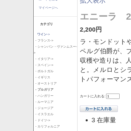
拡大表示
マイページへ
エニーラ 2
カテゴリ
2,200円
ワイン
->
ラ・モンドット
- フランス->
- シャンパン・ヴァンムスー-
ペルグ伯爵が、
>
収穫や造りは、
- イタリア->
- スペイン->
と。メルロとシ
- ポルトガル
トパフォーマン
- イギリス
- オーストリア
- ブルガリア
- ハンガリー
カートに入れる:
- ルーマニア
- ジョージア
- イスラエル
3 在庫量
- ドイツ->
- カリフォルニア