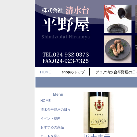
HOME
shopのトップ
ブログ清水台平野屋の日
Menu
HOME
清水台平野屋の日々
イベント案内
おすすめの商品
カートを見る