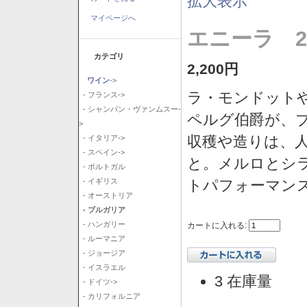
拡大表示
マイページへ
エニーラ 2
カテゴリ
2,200円
ワイン
->
ラ・モンドット
- フランス->
- シャンパン・ヴァンムスー-
ペルグ伯爵が、
>
収穫や造りは、
- イタリア->
- スペイン->
と。メルロとシ
- ポルトガル
トパフォーマン
- イギリス
- オーストリア
- ブルガリア
- ハンガリー
カートに入れる:
- ルーマニア
- ジョージア
- イスラエル
3 在庫量
- ドイツ->
- カリフォルニア