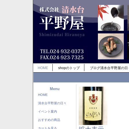
HOME
shopのトップ
ブログ清水台平野屋の日
Menu
HOME
清水台平野屋の日々
イベント案内
おすすめの商品
カートを見る