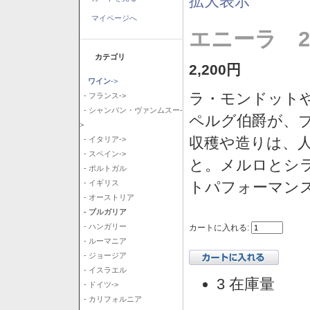
拡大表示
マイページへ
エニーラ 2
カテゴリ
2,200円
ワイン
->
ラ・モンドット
- フランス->
- シャンパン・ヴァンムスー-
ペルグ伯爵が、
>
収穫や造りは、
- イタリア->
- スペイン->
と。メルロとシ
- ポルトガル
トパフォーマン
- イギリス
- オーストリア
- ブルガリア
- ハンガリー
カートに入れる:
- ルーマニア
- ジョージア
- イスラエル
3 在庫量
- ドイツ->
- カリフォルニア