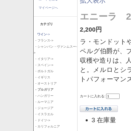
拡大表示
マイページへ
エニーラ 2
カテゴリ
2,200円
ワイン
->
ラ・モンドット
- フランス->
- シャンパン・ヴァンムスー-
ペルグ伯爵が、
>
収穫や造りは、
- イタリア->
- スペイン->
と。メルロとシ
- ポルトガル
トパフォーマン
- イギリス
- オーストリア
- ブルガリア
- ハンガリー
カートに入れる:
- ルーマニア
- ジョージア
- イスラエル
3 在庫量
- ドイツ->
- カリフォルニア