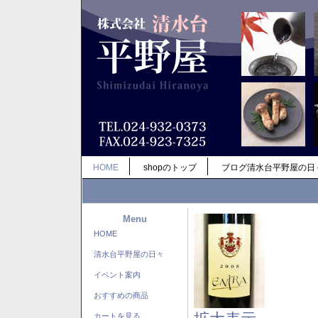
HOME
shopのトップ
ブログ清水台平野屋の日
Menu
HOME
清水台平野屋の日々
イベント案内
おすすめの商品
カートを見る