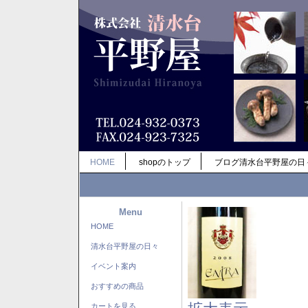
HOME
shopのトップ
ブログ清水台平野屋の日
Menu
HOME
清水台平野屋の日々
イベント案内
おすすめの商品
カートを見る