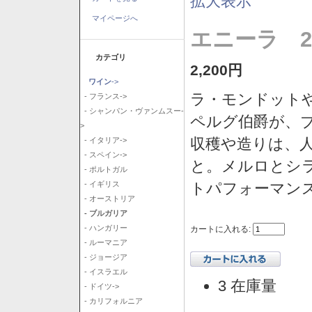
拡大表示
マイページへ
エニーラ 2
カテゴリ
2,200円
ワイン
->
ラ・モンドット
- フランス->
- シャンパン・ヴァンムスー-
ペルグ伯爵が、
>
収穫や造りは、
- イタリア->
- スペイン->
と。メルロとシ
- ポルトガル
トパフォーマン
- イギリス
- オーストリア
- ブルガリア
- ハンガリー
カートに入れる:
- ルーマニア
- ジョージア
- イスラエル
3 在庫量
- ドイツ->
- カリフォルニア