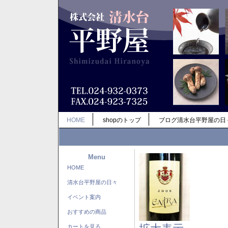
HOME
shopのトップ
ブログ清水台平野屋の日
Menu
HOME
清水台平野屋の日々
イベント案内
おすすめの商品
カートを見る