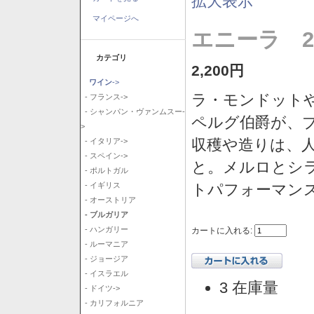
拡大表示
マイページへ
エニーラ 2
カテゴリ
2,200円
ワイン
->
ラ・モンドット
- フランス->
- シャンパン・ヴァンムスー-
ペルグ伯爵が、
>
収穫や造りは、
- イタリア->
- スペイン->
と。メルロとシ
- ポルトガル
トパフォーマン
- イギリス
- オーストリア
- ブルガリア
- ハンガリー
カートに入れる:
- ルーマニア
- ジョージア
- イスラエル
3 在庫量
- ドイツ->
- カリフォルニア