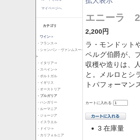
拡大表示
マイページへ
エニーラ 2
カテゴリ
2,200円
ワイン
->
ラ・モンドット
- フランス->
- シャンパン・ヴァンムスー-
ペルグ伯爵が、
>
収穫や造りは、
- イタリア->
- スペイン->
と。メルロとシ
- ポルトガル
トパフォーマン
- イギリス
- オーストリア
- ブルガリア
- ハンガリー
カートに入れる:
- ルーマニア
- ジョージア
- イスラエル
3 在庫量
- ドイツ->
- カリフォルニア