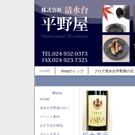
HOME
shopのトップ
ブログ清水台平野屋の日
Menu
HOME
清水台平野屋の日々
イベント案内
おすすめの商品
カートを見る