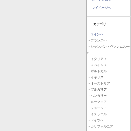
マイページへ
カテゴリ
ワイン
->
- フランス->
- シャンパン・ヴァンムスー-
>
- イタリア->
- スペイン->
- ポルトガル
- イギリス
- オーストリア
- ブルガリア
- ハンガリー
- ルーマニア
- ジョージア
- イスラエル
- ドイツ->
- カリフォルニア