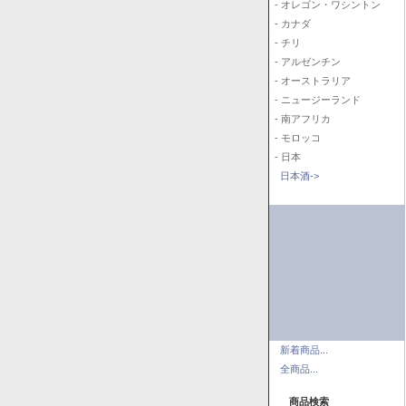
- オレゴン・ワシントン
- カナダ
- チリ
- アルゼンチン
- オーストラリア
- ニュージーランド
- 南アフリカ
- モロッコ
- 日本
日本酒->
新着商品...
全商品...
商品検索