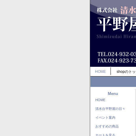
HOME
shopのト
Menu
HOME
清水台平野屋の日々
イベント案内
おすすめの商品
カートを見る