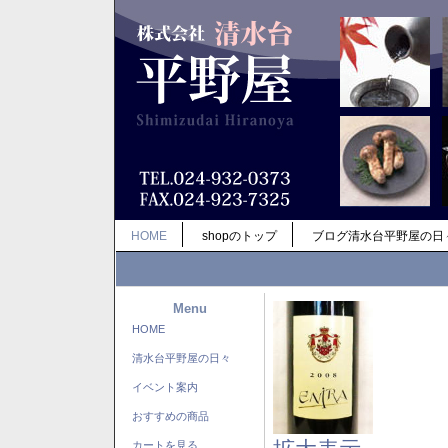
HOME
shopのトップ
ブログ清水台平野屋の日
Menu
HOME
清水台平野屋の日々
イベント案内
おすすめの商品
カートを見る