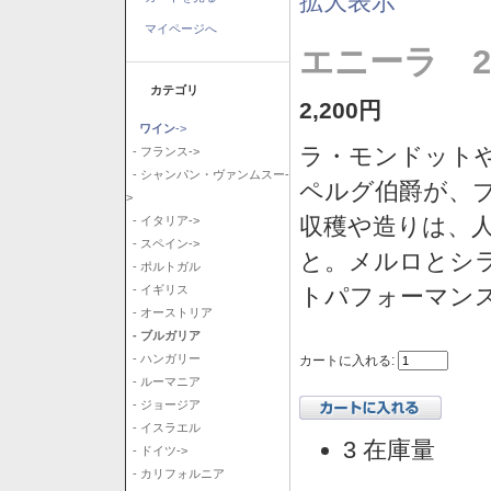
拡大表示
マイページへ
エニーラ 2
カテゴリ
2,200円
ワイン
->
ラ・モンドット
- フランス->
- シャンパン・ヴァンムスー-
ペルグ伯爵が、
>
収穫や造りは、
- イタリア->
- スペイン->
と。メルロとシ
- ポルトガル
トパフォーマン
- イギリス
- オーストリア
- ブルガリア
- ハンガリー
カートに入れる:
- ルーマニア
- ジョージア
- イスラエル
3 在庫量
- ドイツ->
- カリフォルニア