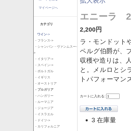
拡大表示
マイページへ
エニーラ 2
カテゴリ
2,200円
ワイン
->
ラ・モンドット
- フランス->
- シャンパン・ヴァンムスー-
ペルグ伯爵が、
>
収穫や造りは、
- イタリア->
- スペイン->
と。メルロとシ
- ポルトガル
トパフォーマン
- イギリス
- オーストリア
- ブルガリア
- ハンガリー
カートに入れる:
- ルーマニア
- ジョージア
- イスラエル
3 在庫量
- ドイツ->
- カリフォルニア