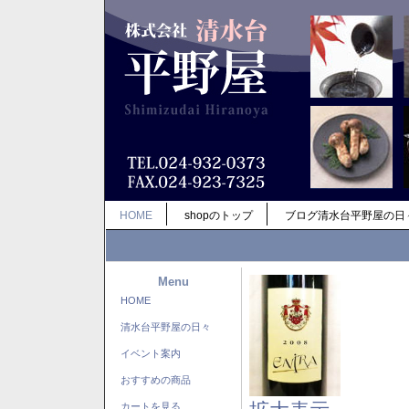
HOME
shopのトップ
ブログ清水台平野屋の日
Menu
HOME
清水台平野屋の日々
イベント案内
おすすめの商品
カートを見る