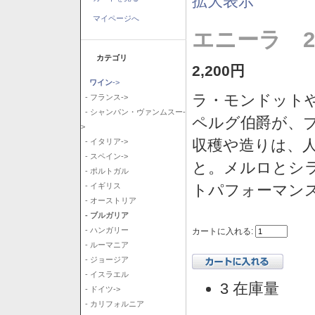
拡大表示
マイページへ
エニーラ 2
カテゴリ
2,200円
ワイン
->
ラ・モンドット
- フランス->
- シャンパン・ヴァンムスー-
ペルグ伯爵が、
>
収穫や造りは、
- イタリア->
- スペイン->
と。メルロとシ
- ポルトガル
トパフォーマン
- イギリス
- オーストリア
- ブルガリア
- ハンガリー
カートに入れる:
- ルーマニア
- ジョージア
- イスラエル
3 在庫量
- ドイツ->
- カリフォルニア