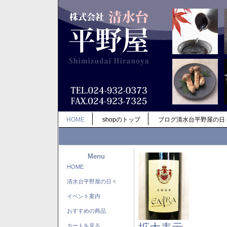
HOME
shopのトップ
ブログ清水台平野屋の日
Menu
HOME
清水台平野屋の日々
イベント案内
おすすめの商品
カートを見る