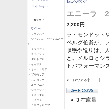
拡大表示
マイページへ
エニーラ 2
カテゴリ
2,200円
ワイン
->
ラ・モンドット
- フランス->
- シャンパン・ヴァンムスー-
ペルグ伯爵が、
>
収穫や造りは、
- イタリア->
- スペイン->
と。メルロとシ
- ポルトガル
トパフォーマン
- イギリス
- オーストリア
- ブルガリア
- ハンガリー
カートに入れる:
- ルーマニア
- ジョージア
- イスラエル
3 在庫量
- ドイツ->
- カリフォルニア