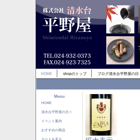
HOME
shopのトップ
ブログ清水台平野屋の日
Menu
HOME
清水台平野屋の日々
イベント案内
おすすめの商品
カートを見る