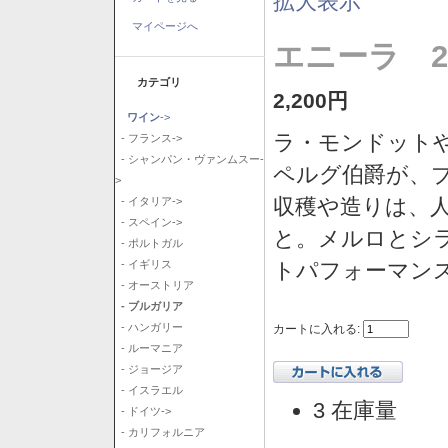
拡大表示
マイページへ
エニーラ 2
カテゴリ
2,200円
ワイン
->
ラ・モンドット
- フランス->
- シャンパン・ヴァンムスー-
ペルグ伯爵が、
>
収穫や造りは、
- イタリア->
- スペイン->
と。メルロとシ
- ポルトガル
トパフォーマン
- イギリス
- オーストリア
- ブルガリア
- ハンガリー
カートに入れる:
- ルーマニア
- ジョージア
- イスラエル
3 在庫量
- ドイツ->
- カリフォルニア