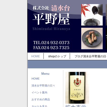
HOME
shopのトップ
ブログ清水台平野屋の日
Menu
HOME
清水台平野屋の日々
イベント案内
おすすめの商品
カートを見る