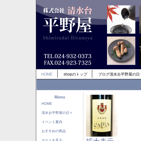
HOME
shopのトップ
ブログ清水台平野屋の日
Menu
HOME
清水台平野屋の日々
イベント案内
おすすめの商品
カートを見る