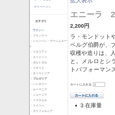
拡大表示
マイページへ
エニーラ 2
カテゴリ
2,200円
ワイン
->
ラ・モンドット
- フランス->
- シャンパン・ヴァンムスー-
ペルグ伯爵が、
>
収穫や造りは、
- イタリア->
- スペイン->
と。メルロとシ
- ポルトガル
トパフォーマン
- イギリス
- オーストリア
- ブルガリア
- ハンガリー
カートに入れる:
- ルーマニア
- ジョージア
- イスラエル
3 在庫量
- ドイツ->
- カリフォルニア