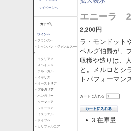
拡大表示
マイページへ
エニーラ 2
カテゴリ
2,200円
ワイン
->
ラ・モンドット
- フランス->
- シャンパン・ヴァンムスー-
ペルグ伯爵が、
>
収穫や造りは、
- イタリア->
- スペイン->
と。メルロとシ
- ポルトガル
トパフォーマン
- イギリス
- オーストリア
- ブルガリア
- ハンガリー
カートに入れる:
- ルーマニア
- ジョージア
- イスラエル
3 在庫量
- ドイツ->
- カリフォルニア