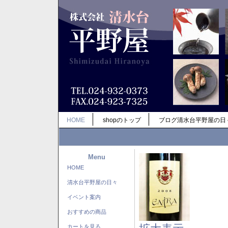
HOME
shopのトップ
ブログ清水台平野屋の日
Menu
HOME
清水台平野屋の日々
イベント案内
おすすめの商品
カートを見る