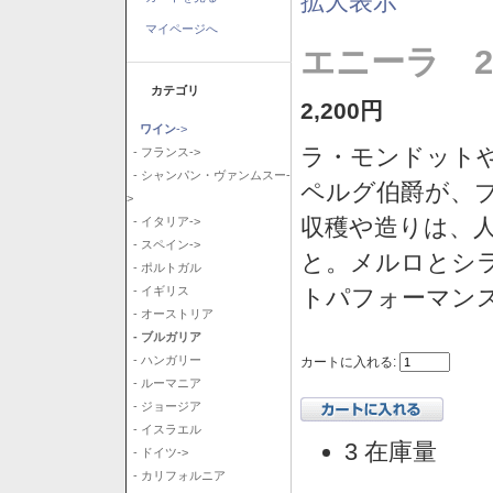
拡大表示
マイページへ
エニーラ 2
カテゴリ
2,200円
ワイン
->
ラ・モンドット
- フランス->
- シャンパン・ヴァンムスー-
ペルグ伯爵が、
>
収穫や造りは、
- イタリア->
- スペイン->
と。メルロとシ
- ポルトガル
トパフォーマン
- イギリス
- オーストリア
- ブルガリア
- ハンガリー
カートに入れる:
- ルーマニア
- ジョージア
- イスラエル
3 在庫量
- ドイツ->
- カリフォルニア