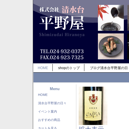
HOME
shopのトップ
ブログ清水台平野屋の日
Menu
HOME
清水台平野屋の日々
イベント案内
おすすめの商品
カートを見る