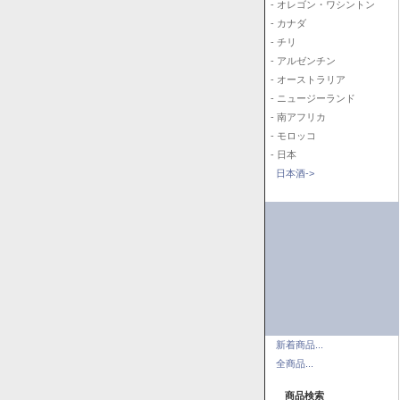
- オレゴン・ワシントン
- カナダ
- チリ
- アルゼンチン
- オーストラリア
- ニュージーランド
- 南アフリカ
- モロッコ
- 日本
日本酒->
新着商品...
全商品...
商品検索