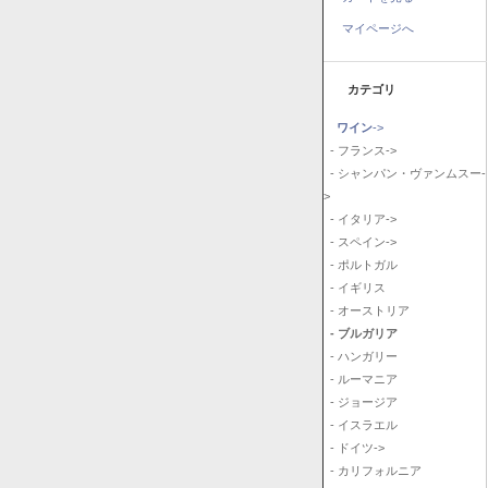
マイページへ
カテゴリ
ワイン
->
- フランス->
- シャンパン・ヴァンムスー-
>
- イタリア->
- スペイン->
- ポルトガル
- イギリス
- オーストリア
- ブルガリア
- ハンガリー
- ルーマニア
- ジョージア
- イスラエル
- ドイツ->
- カリフォルニア