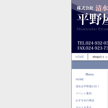
HOME
shopのト
Menu
HOME
清水台平野屋の日々
イベント案内
おすすめの商品
カートを見る