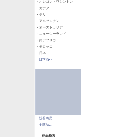
- オレゴン・ワシントン
- カナダ
- チリ
- アルゼンチン
- オーストラリア
- ニュージーランド
- 南アフリカ
- モロッコ
- 日本
日本酒->
新着商品...
全商品...
商品検索