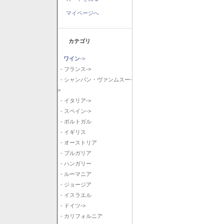
マイページへ
カテゴリ
ワイン
->
- フランス->
- シャンパン・ヴァンムスー-
>
- イタリア->
- スペイン->
- ポルトガル
- イギリス
- オーストリア
- ブルガリア
- ハンガリー
- ルーマニア
- ジョージア
- イスラエル
- ドイツ->
- カリフォルニア