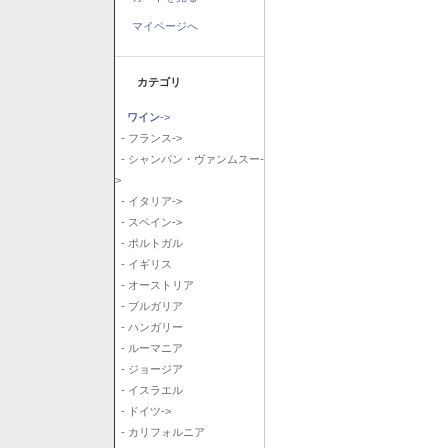
マイページへ
カテゴリ
ワイン
->
- フランス->
- シャンパン・ヴァンムスー-
>
- イタリア->
- スペイン->
- ポルトガル
- イギリス
- オーストリア
- ブルガリア
- ハンガリー
- ルーマニア
- ジョージア
- イスラエル
- ドイツ->
- カリフォルニア