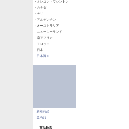
- オレゴン・ワシントン
- カナダ
- チリ
- アルゼンチン
- オーストラリア
- ニュージーランド
- 南アフリカ
- モロッコ
- 日本
日本酒->
新着商品...
全商品...
商品検索