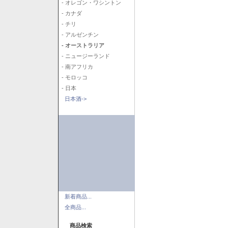
- オレゴン・ワシントン
- カナダ
- チリ
- アルゼンチン
- オーストラリア
- ニュージーランド
- 南アフリカ
- モロッコ
- 日本
日本酒->
新着商品...
全商品...
商品検索