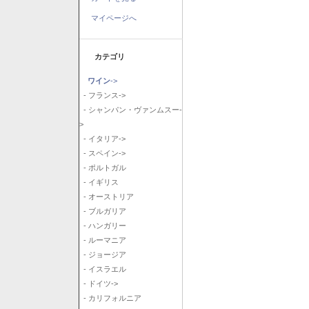
マイページへ
カテゴリ
ワイン
->
- フランス->
- シャンパン・ヴァンムスー-
>
- イタリア->
- スペイン->
- ポルトガル
- イギリス
- オーストリア
- ブルガリア
- ハンガリー
- ルーマニア
- ジョージア
- イスラエル
- ドイツ->
- カリフォルニア