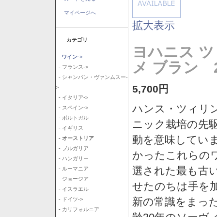
マイページへ
拡大表示
カテゴリ
ヨハニス 
ワイン
->
メ ブラン 2
- フランス->
- シャンパン・ヴァンムスー-
5,700円
>
- イタリア->
ハンス・ツィリ
- スペイン->
- ポルトガル
ニック栽培の先駆
- イギリス
動を意味してい
- オーストリア
- ブルガリア
かったこれらの
- ハンガリー
選された最も古
- ルーマニア
- ジョージア
せたのちは手を
- イスラエル
新の常識をまっ
- ドイツ->
- カリフォルニア