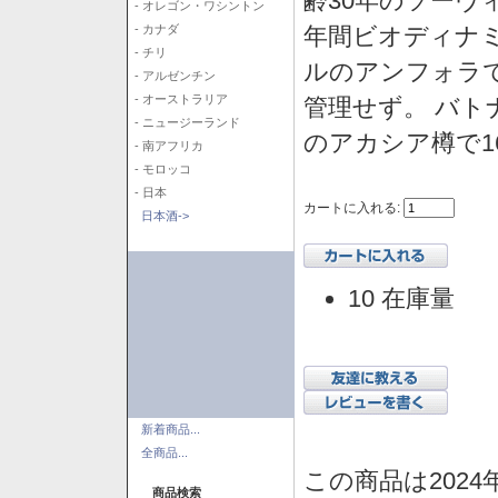
齢30年のソーヴ
- オレゴン・ワシントン
年間ビオディナミ
- カナダ
- チリ
ルのアンフォラで
- アルゼンチン
- オーストラリア
管理せず。 バト
- ニュージーランド
のアカシア樽で1
- 南アフリカ
- モロッコ
- 日本
カートに入れる:
日本酒->
10 在庫量
新着商品...
全商品...
この商品は2024
商品検索