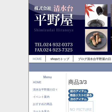
HOME
shopのトップ
ブログ清水台平野屋の日
Menu
商品3/3
HOME
清水台平野屋の日々
イベント案内
おすすめの商品
カートを見る